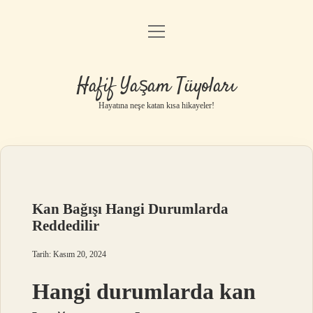
menüyü
Anasayfa
aç
Gizlilik Politikası
Hafif Yaşam Tüyoları
Yasal Uyarı
Hayatına neşe katan kısa hikayeler!
Hakkımızda
Kan Bağışı Hangi Durumlarda
Reddedilir
Tarih: Kasım 20, 2024
Hangi durumlarda kan