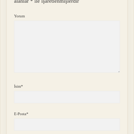
alanlar
*
ile işaretlenmişlerdir
Yorum
İsim*
E-Posta*