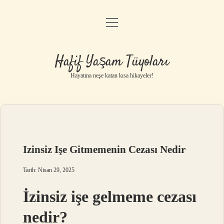
menüyü
Anasayfa
aç
Gizlilik Politikası
Hafif Yaşam Tüyoları
Yasal Uyarı
Hayatına neşe katan kısa hikayeler!
Hakkımızda
Izinsiz Işe Gitmemenin Cezası Nedir
Tarih: Nisan 29, 2025
İzinsiz işe gelmeme cezası
nedir?