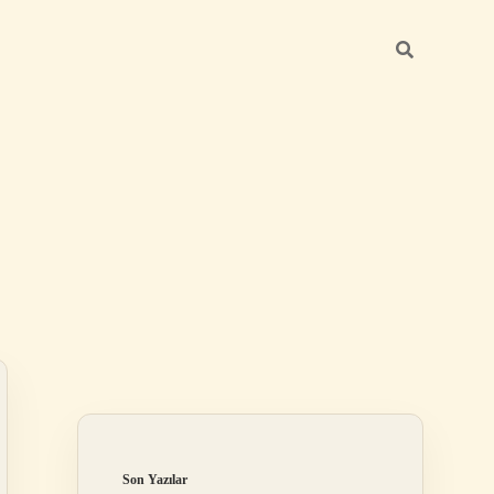
Sidebar
betexper gü
Son Yazılar