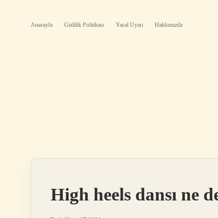
Anasayfa
Gizlilik Politikası
Yasal Uyarı
Hakkımızda
High heels dansı ne 