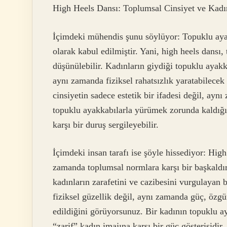
High Heels Dansı: Toplumsal Cinsiyet ve Kadı
İçimdeki mühendis şunu söylüyor: Topuklu ayakk
olarak kabul edilmiştir. Yani, high heels dansı,
düşünülebilir. Kadınların giydiği topuklu ayakka
aynı zamanda fiziksel rahatsızlık yaratabilecek
cinsiyetin sadece estetik bir ifadesi değil, ay
topuklu ayakkabılarla yürümek zorunda kaldığı 
karşı bir duruş sergileyebilir.
İçimdeki insan tarafı ise şöyle hissediyor: High
zamanda toplumsal normlara karşı bir başkaldırı
kadınların zarafetini ve cazibesini vurgulayan 
fiziksel güzellik değil, aynı zamanda güç, özgü
edildiğini görüyorsunuz. Bir kadının topuklu a
“zarif” kadın imajına karşı bir güç gösterisidir.