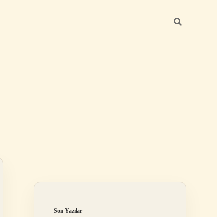
Sidebar
betexper günc
Son Yazılar