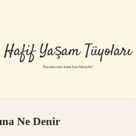
Hafif Yaşam Tüyoları
Hayatına neşe katan kısa hikayeler!
ına Ne Denir