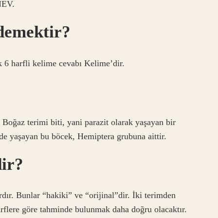
 NEV.
demektir?
 6 harfli kelime cevabı Kelime’dir.
Boğaz terimi biti, yani parazit olarak yaşayan bir
nde yaşayan bu böcek, Hemiptera grubuna aittir.
ir?
rdır. Bunlar “hakiki” ve “orijinal”dir. İki terimden
arflere göre tahminde bulunmak daha doğru olacaktır.