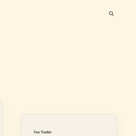
Sidebar
betexper günce
Son Yazılar