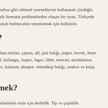
afıza gibi zihinsel yeteneklerini kullanarak çözdüğü;
kanik formatta problemlerden oluşan bir oyun. Türkçede
yalı bulmacaları tanımlamak için kullanılır.
?
m-mirlan, çipura, dil, pisi balığı, julper, levrek, fener
l, kırlangıç, kupez, lagos, lüfer, mercan, mırıldanma,
des, kalamar, ahtapot, mürekkep balığı, ıstakoz ve keşiş
emek?
ümlerini sizin için derledik. Tip ve çeşitlilik