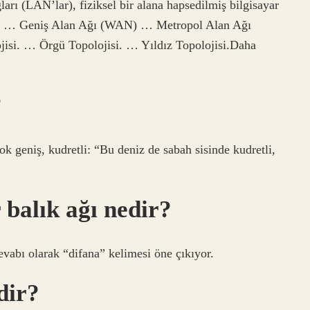
rı (LAN’lar), fiziksel bir alana hapsedilmiş bilgisayar
N) … Geniş Alan Ağı (WAN) … Metropol Alan Ağı
si. … Örgü Topolojisi. … Yıldız Topolojisi.Daha
?
k geniş, kudretli: “Bu deniz de sabah sisinde kudretli,
 balık ağı nedir?
cevabı olarak “difana” kelimesi öne çıkıyor.
dir?