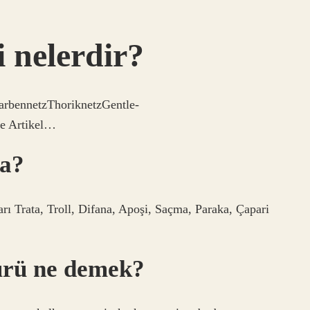
i nelerdir?
bennetzThoriknetzGentle-
re Artikel…
ca?
arı Trata, Troll, Difana, Apoşi, Saçma, Paraka, Çapari
ürü ne demek?