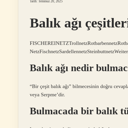
Tarih: Temmuz 20, 2025
Balık ağı çeşitler
FISCHEREINETZTrollnetzRotbarbennetzRotbar
NetzFischnetzSardellennetzSteinbuttnetzWeite
Balık ağı nedir bulma
“Bir çeşit balık ağı” bilmecesinin doğru cevapl
veya Serpme’dir.
Bulmacada bir balık t