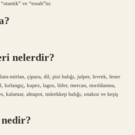
 “otantik” ve “essah”tır.
a?
eri nelerdir?
m-mirlan, çipura, dil, pisi balığı, julper, levrek, fener
l, kırlangıç, kupez, lagos, lüfer, mercan, mırıldanma,
des, kalamar, ahtapot, mürekkep balığı, ıstakoz ve keşiş
 nedir?