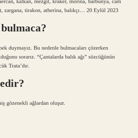
 mercan, kalkan, mezgit, kraker, morina, barbunya, cam
t, zargana, tirakon, atherina, balıkçı… 20 Eylül 2023
r bulmaca?
a pek duymayız. Bu nedenle bulmacaları çözerken
duğunu sorarız. “Çantalarda balık ağı” sözcüğünün
cük Trata’dır.
nedir?
niş gözenekli ağlardan oluşur.