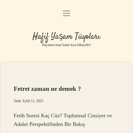
menüyü
Anasayfa
aç
Gizlilik Politikası
Hafif Yaşam Tüyoları
Yasal Uyarı
Hayatına neşe katan kısa hikayeler!
Hakkımızda
Fetret zaman ne demek ?
Tarih: Eylül 11, 2025
Fetih Suresi Kaç Cüz? Toplumsal Cinsiyet ve
Adalet Perspektifinden Bir Bakış