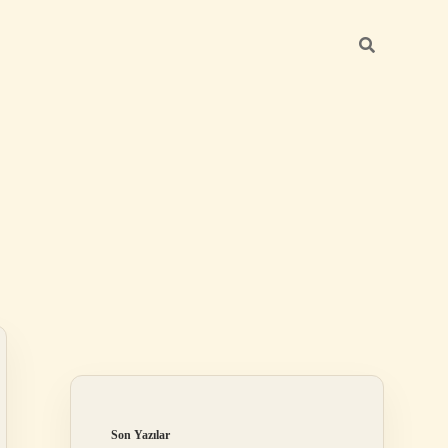
Sidebar
betexper güncel giriş
Son Yazılar