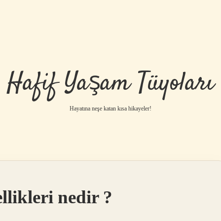
Hafif Yaşam Tüyoları
Hayatına neşe katan kısa hikayeler!
llikleri nedir ?