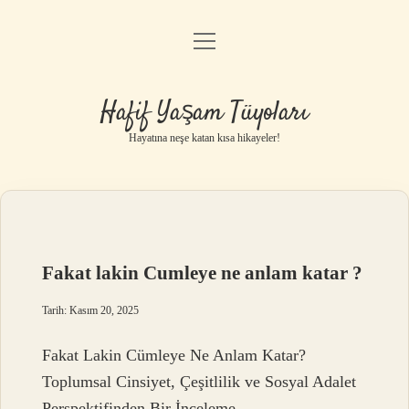
menüyü
Anasayfa
aç
Gizlilik Politikası
Hafif Yaşam Tüyoları
Yasal Uyarı
Hayatına neşe katan kısa hikayeler!
Hakkımızda
Fakat lakin Cumleye ne anlam katar ?
Tarih: Kasım 20, 2025
Fakat Lakin Cümleye Ne Anlam Katar?
Toplumsal Cinsiyet, Çeşitlilik ve Sosyal Adalet
Perspektifinden Bir İnceleme