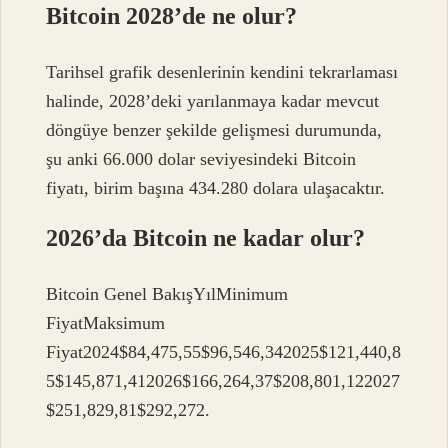
Bitcoin 2028’de ne olur?
Tarihsel grafik desenlerinin kendini tekrarlaması
halinde, 2028’deki yarılanmaya kadar mevcut
döngüye benzer şekilde gelişmesi durumunda,
şu anki 66.000 dolar seviyesindeki Bitcoin
fiyatı, birim başına 434.280 dolara ulaşacaktır.
2026’da Bitcoin ne kadar olur?
Bitcoin Genel BakışYılMinimum
FiyatMaksimum
Fiyat2024$84,475,55$96,546,342025$121,440,8
5$145,871,412026$166,264,37$208,801,122027
$251,829,81$292,272.