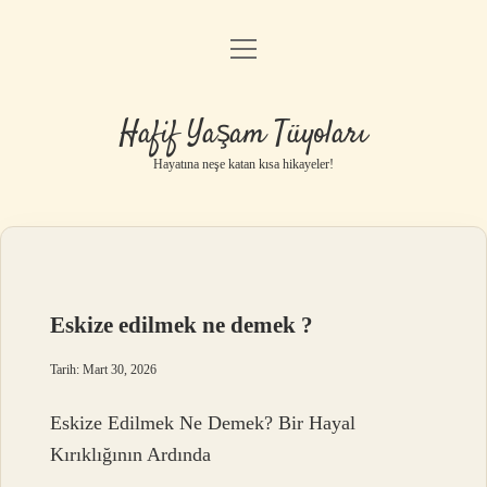
menüyü
Anasayfa
aç
Gizlilik Politikası
Hafif Yaşam Tüyoları
Yasal Uyarı
Hayatına neşe katan kısa hikayeler!
Hakkımızda
Eskize edilmek ne demek ?
Tarih: Mart 30, 2026
Eskize Edilmek Ne Demek? Bir Hayal
Kırıklığının Ardında