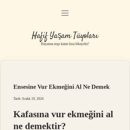
menüyü
Anasayfa
aç
Gizlilik Politikası
Hafif Yaşam Tüyoları
Yasal Uyarı
Hayatına neşe katan kısa hikayeler!
Hakkımızda
Ensesine Vur Ekmeğini Al Ne Demek
Tarih: Aralık 19, 2024
Kafasına vur ekmeğini al
ne demektir?