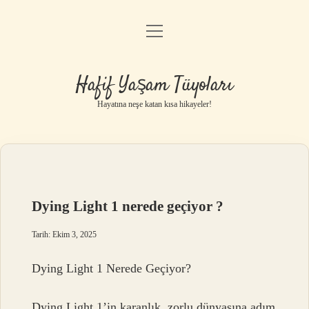
menüyü
Anasayfa
aç
Gizlilik Politikası
Hafif Yaşam Tüyoları
Yasal Uyarı
Hayatına neşe katan kısa hikayeler!
Hakkımızda
Dying Light 1 nerede geçiyor ?
Tarih: Ekim 3, 2025
Dying Light 1 Nerede Geçiyor?
Dying Light 1’in karanlık, zorlu dünyasına adım