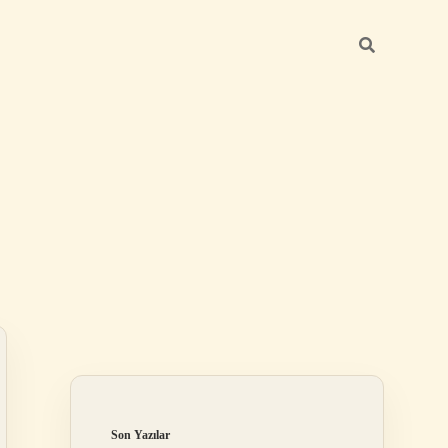
Sidebar
betexper günce
Son Yazılar