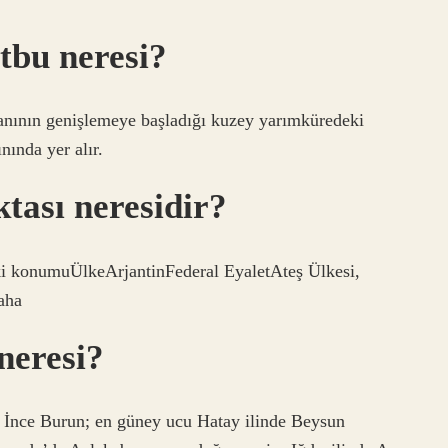
tbu neresi?
nının genişlemeye başladığı kuzey yarımküredeki
nında yer alır.
tası neresidir?
ki konumuÜlkeArjantinFederal EyaletAteş Ülkesi,
aha
neresi?
n İnce Burun; en güney ucu Hatay ilinde Beysun