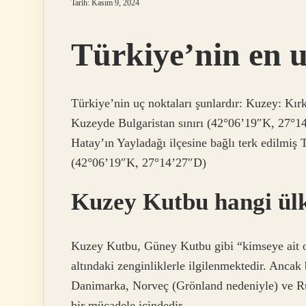
Tarih: Kasım 9, 2024
Türkiye’nin en u
Türkiye’nin uç noktaları şunlardır: Kuzey: Kırk
Kuzeyde Bulgaristan sınırı (42°06’19″K, 27°1
Hatay’ın Yayladağı ilçesine bağlı terk edilm
(42°06’19″K, 27°14’27″D)
Kuzey Kutbu hangi ülk
Kuzey Kutbu, Güney Kutbu gibi “kimseye ait o
altındaki zenginliklerle ilgilenmektedir. Ancak
Danimarka, Norveç (Grönland nedeniyle) ve R
bir mücadele içindedir.