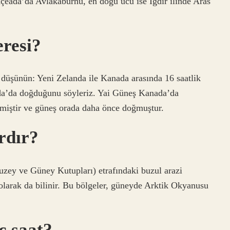
çeada’da Avlakaburnu, en doğu ucu ise Iğdır ilinde Aras
resi?
 düşünün: Yeni Zelanda ile Kanada arasında 16 saatlik
nda’da doğduğunu söyleriz. Yai Güneş Kanada’da
miştir ve güneş orada daha önce doğmuştur.
rdır?
uzey ve Güney Kutupları) etrafındaki buzul arazi
 olarak da bilinir. Bu bölgeler, güneyde Arktik Okyanusu
ç saat?