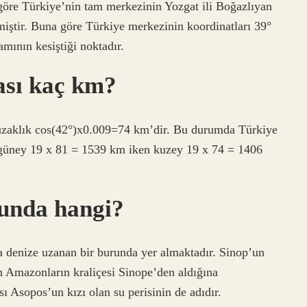
 göre Türkiye’nin tam merkezinin Yozgat ili Boğazlıyan
lmiştir. Buna göre Türkiye merkezinin koordinatları 39°
mının kesiştiği noktadır.
ası kaç km?
 uzaklık cos(42°)x0.009=74 km’dir. Bu durumda Türkiye
; güney 19 x 81 = 1539 km iken kuzey 19 x 74 = 1406
cunda hangi?
 denize uzanan bir burunda yer almaktadır. Sinop’un
an Amazonların kraliçesi Sinope’den aldığına
sı Asopos’un kızı olan su perisinin de adıdır.