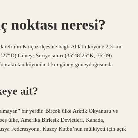
ç noktası neresi?
lareli’nin Kofçaz ilçesine bağlı Ahlatlı köyüne 2,3 km.
4’27″D) Güney: Suriye sınırı (35°48’25″K, 36°09)
iş Topraktutan köyünün 1 km güney-güneydoğusunda
eye ait?
lmayan” bir yerdir. Birçok ülke Arktik Okyanusu ve
 beş ülke, Amerika Birleşik Devletleri, Kanada,
usya Federasyonu, Kuzey Kutbu’nun mülkiyeti için açık