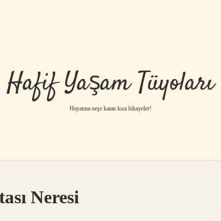
Hafif Yaşam Tüyoları
Hayatına neşe katan kısa hikayeler!
ası Neresi