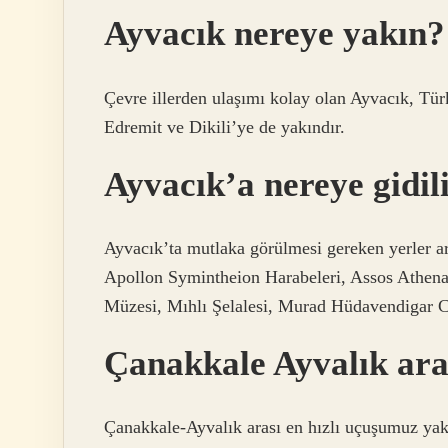
Ayvacık nereye yakın?
Çevre illerden ulaşımı kolay olan Ayvacık, Türk
Edremit ve Dikili’ye de yakındır.
Ayvacık’a nereye gidil
Ayvacık’ta mutlaka görülmesi gereken yerler ar
Apollon Symintheion Harabeleri, Assos Athena
Müzesi, Mıhlı Şelalesi, Murad Hüdavendigar 
Çanakkale Ayvalık ara
Çanakkale-Ayvalık arası en hızlı uçuşumuz yak