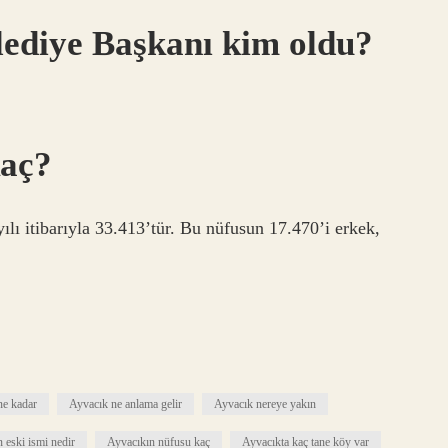
ediye Başkanı kim oldu?
kaç?
ı itibarıyla 33.413’tür. Bu nüfusun 17.470’i erkek,
ne kadar
Ayvacık ne anlama gelir
Ayvacık nereye yakın
 eski ismi nedir
Ayvacıkın nüfusu kaç
Ayvacıkta kaç tane köy var