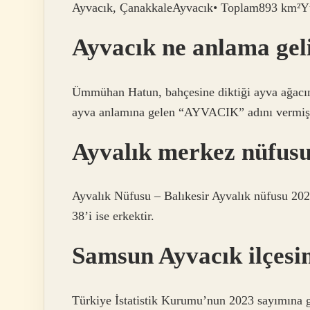
Ayvacık, ÇanakkaleAyvacık• Toplam893 km²Y
Ayvacık ne anlama gel
Ümmühan Hatun, bahçesine diktiği ayva ağacın
ayva anlamına gelen “AYVACIK” adını vermiş 
Ayvalık merkez nüfus
Ayvalık Nüfusu – Balıkesir Ayvalık nüfusu 2023
38’i ise erkektir.
Samsun Ayvacık ilçesi
Türkiye İstatistik Kurumu’nun 2023 sayımına g