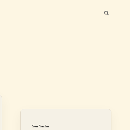
Sidebar
betexper günce
Son Yazılar