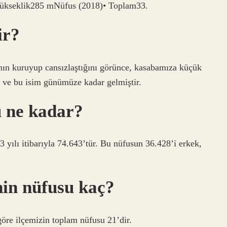
ükseklik285 mNüfus (2018)• Toplam33.
ir?
ın kuruyup cansızlaştığını görünce, kasabamıza küçük
ve bu isim günümüze kadar gelmiştir.
u ne kadar?
 yılı itibarıyla 74.643’tür. Bu nüfusun 36.428’i erkek,
nin nüfusu kaç?
öre ilçemizin toplam nüfusu 21’dir.