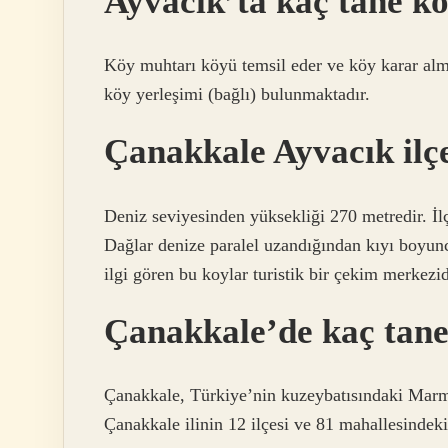
Ayvacık’ta kaç tane k
Köy muhtarı köyü temsil eder ve köy karar alma
köy yerleşimi (bağlı) bulunmaktadır.
Çanakkale Ayvacık ilçe
Deniz seviyesinden yüksekliği 270 metredir. İl
Dağlar denize paralel uzandığından kıyı boyunca
ilgi gören bu koylar turistik bir çekim merkezid
Çanakkale’de kaç tane
Çanakkale, Türkiye’nin kuzeybatısındaki Marmar
Çanakkale ilinin 12 ilçesi ve 81 mahallesindek