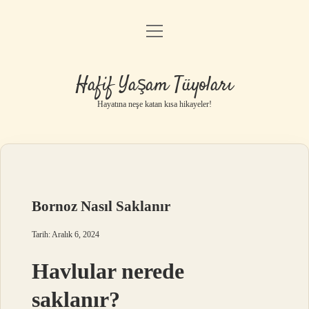
menüyü
Anasayfa
aç
Gizlilik Politikası
Hafif Yaşam Tüyoları
Yasal Uyarı
Hayatına neşe katan kısa hikayeler!
Hakkımızda
Bornoz Nasıl Saklanır
Tarih: Aralık 6, 2024
Havlular nerede
saklanır?