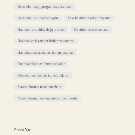
Bornozlar hangi programda yıkanmalı
Bornozun iyisi nasıl anlaşılır
Eski havlular nasıl yumuşatılır
Havlular ne sıklıkla değiştirilmeli
Havlular nerede saklanır
Havlular ve kıyafetler birlikte yıkanır mı
Havluların sararmaması için ne yapmalı
Otel havluları nasıl yumuşak olur
Oteldeki havlular tek kullanımlık mı
Sararan bornoz nasıl temizlenir
Yatak odasının kapısına neden havlu asılır
Önceki Yazı