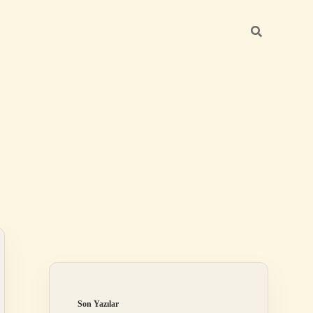
Sidebar
betexper günc
Son Yazılar