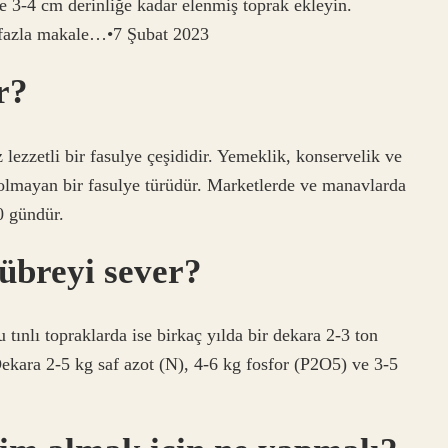
ne 3-4 cm derinliğe kadar elenmiş toprak ekleyin.
a fazla makale…•7 Şubat 2023
r?
 lezzetli bir fasulye çeşididir. Yemeklik, konservelik ve
iz olmayan bir fasulye türüdür. Marketlerde ve manavlarda
40 gündür.
übreyi sever?
tınlı topraklarda ise birkaç yılda bir dekara 2-3 ton
a 2-5 kg ​​​​​​saf azot (N), 4-6 kg ​​​​fosfor (P2O5) ve 3-5