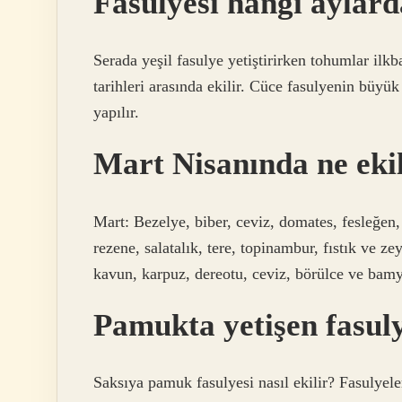
Fasulyesi hangi aylard
Serada yeşil fasulye yetiştirirken tohumlar il
tarihleri ​​arasında ekilir. Cüce fasulyenin büyü
yapılır.
Mart Nisanında ne eki
Mart: Bezelye, biber, ceviz, domates, fesleğen,
rezene, salatalık, tere, topinambur, fıstık ve z
kavun, karpuz, dereotu, ceviz, börülce ve bamy
Pamukta yetişen fasuly
Saksıya pamuk fasulyesi nasıl ekilir? Fasulyel