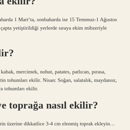
a ekilir?
kbaharda 1 Mart’ta, sonbaharda ise 15 Temmuz-1 Ağustos
k çapta yetiştirildiği yerlerde sıraya ekim mibzeriyle
lir?
 kabak, mercimek, nohut, patates, patlıcan, pırasa,
eytin tohumları ekilir. Nisan: Soğan, salatalık, maydanoz,
a tohumları ekilir.
e toprağa nasıl ekilir?
erin üzerine dikkatlice 3-4 cm elenmiş toprak ekleyin…