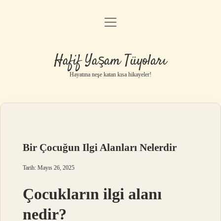
menüyü
Anasayfa
aç
Gizlilik Politikası
Hafif Yaşam Tüyoları
Yasal Uyarı
Hayatına neşe katan kısa hikayeler!
Hakkımızda
Bir Çocuğun Ilgi Alanları Nelerdir
Tarih: Mayıs 26, 2025
Çocukların ilgi alanı
nedir?