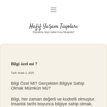
menüyü
Anasayfa
aç
Gizlilik Politikası
Hafif Yaşam Tüyoları
Yasal Uyarı
Hayatına neşe katan kısa hikayeler!
Hakkımızda
Bilgi özel mi ?
Tarih: Aralık 2, 2025
Bilgi Özel Mi? Gerçekten Bilgiye Sahip
Olmak Mümkün Mü?
Bilgi, her zaman değerli ve kudretli olmuştur.
İnsanlık tarihi boyunca bilgiye sahip olmak,