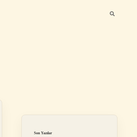
Sidebar
betexper günce
Son Yazılar