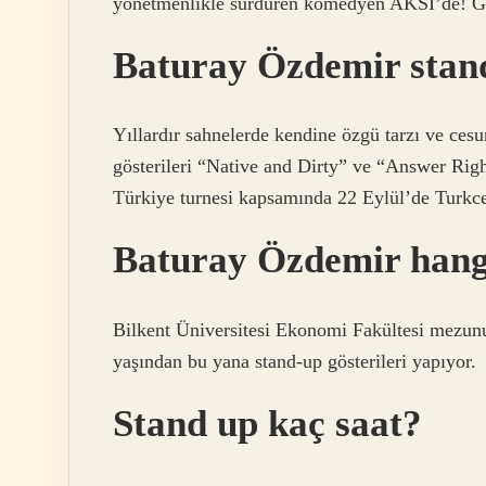
yönetmenlikle sürdüren komedyen AKSİ’de! Gös
Baturay Özdemir stand
Yıllardır sahnelerde kendine özgü tarzı ve cesu
gösterileri “Native and Dirty” ve “Answer Right
Türkiye turnesi kapsamında 22 Eylül’de Turkce
Baturay Özdemir hang
Bilkent Üniversitesi Ekonomi Fakültesi mezunu,
yaşından bu yana stand-up gösterileri yapıyor.
Stand up kaç saat?