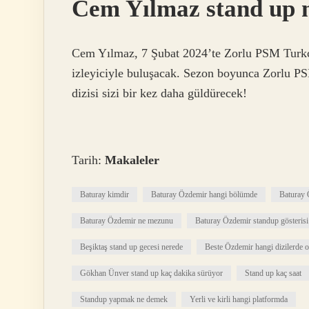
Cem Yılmaz stand up 
Cem Yılmaz, 7 Şubat 2024’te Zorlu PSM Turkc
izleyiciyle buluşacak. Sezon boyunca Zorlu PS
dizisi sizi bir kez daha güldürecek!
Tarih:
Makaleler
Baturay kimdir
Baturay Özdemir hangi bölümde
Baturay 
Baturay Özdemir ne mezunu
Baturay Özdemir standup gösterisi
Beşiktaş stand up gecesi nerede
Beste Özdemir hangi dizilerde 
Gökhan Ünver stand up kaç dakika sürüyor
Stand up kaç saat
Standup yapmak ne demek
Yerli ve kirli hangi platformda