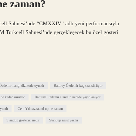
ne zaman?
ell Sahnesi’nde “CMXXIV” adlı yeni performansıyla
M Turkcell Sahnesi’nde gerçekleşecek bu özel gösteri
Özdemir hangi dizilerde oynadı
Baturay Özdemir kaç saat sürüyor
 ne kadar sürüyor
Baturay Özdemir standup nerede yayınlanıyor
oynadı
Cem Yılmaz stand up ne zaman
Standup gösterisi nedir
Standup nasıl yazılır