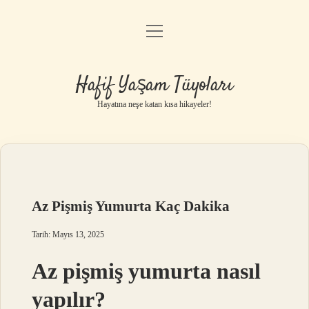
menüyü
Anasayfa
aç
Gizlilik Politikası
Hafif Yaşam Tüyoları
Yasal Uyarı
Hayatına neşe katan kısa hikayeler!
Hakkımızda
Az Pişmiş Yumurta Kaç Dakika
Tarih: Mayıs 13, 2025
Az pişmiş yumurta nasıl
yapılır?