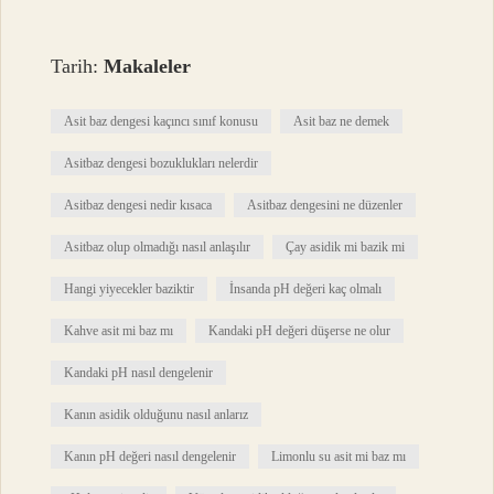
Tarih:
Makaleler
Asit baz dengesi kaçıncı sınıf konusu
Asit baz ne demek
Asitbaz dengesi bozuklukları nelerdir
Asitbaz dengesi nedir kısaca
Asitbaz dengesini ne düzenler
Asitbaz olup olmadığı nasıl anlaşılır
Çay asidik mi bazik mi
Hangi yiyecekler baziktir
İnsanda pH değeri kaç olmalı
Kahve asit mi baz mı
Kandaki pH değeri düşerse ne olur
Kandaki pH nasıl dengelenir
Kanın asidik olduğunu nasıl anlarız
Kanın pH değeri nasıl dengelenir
Limonlu su asit mi baz mı