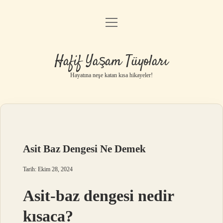
menüyü
Anasayfa
aç
Gizlilik Politikası
Hafif Yaşam Tüyoları
Yasal Uyarı
Hayatına neşe katan kısa hikayeler!
Hakkımızda
Asit Baz Dengesi Ne Demek
Tarih: Ekim 28, 2024
Asit-baz dengesi nedir
kısaca?