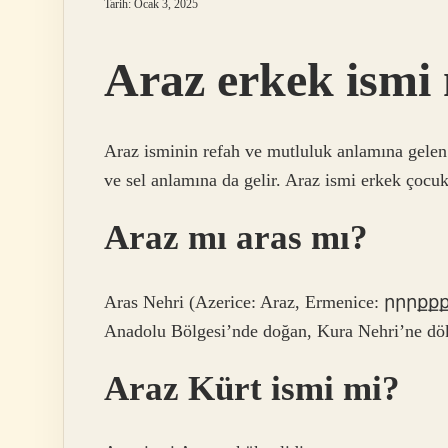
Tarih: Ocak 3, 2025
Araz erkek ismi
Araz isminin refah ve mutluluk anlamına gelen 
ve sel anlamına da gelir. Araz ismi erkek çocukl
Araz mı aras mı?
Aras Nehri (Azerice: Araz, Ermenice: րրրքքքր, Farsça: ارس, Kürtçe: Erez),
Anadolu Bölgesi’nde doğan, Kura Nehri’ne dök
Araz Kürt ismi mi?