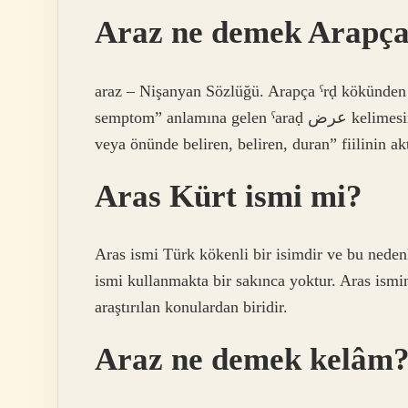
Araz ne demek Arapç
araz – Nişanyan Sözlüğü. Arapça ˁrḍ kökünden ge
semptom” anlamına gelen ˁaraḍ عرض kelimesinden türemiştir. Bu kelime, Arapça ˁaraḍa عَرَضَ “önce
veya önünde beliren, beliren, duran” fiilinin akt
Aras Kürt ismi mi?
Aras ismi Türk kökenli bir isimdir ve bu nede
ismi kullanmakta bir sakınca yoktur. Aras ism
araştırılan konulardan biridir.
Araz ne demek kelâm