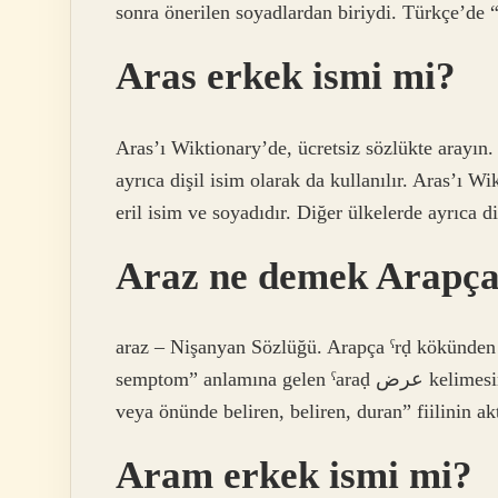
sonra önerilen soyadlardan biriydi. Türkçe’de “
Aras erkek ismi mi?
Aras’ı Wiktionary’de, ücretsiz sözlükte arayın. 
ayrıca dişil isim olarak da kullanılır. Aras’ı W
eril isim ve soyadıdır. Diğer ülkelerde ayrıca di
Araz ne demek Arapç
araz – Nişanyan Sözlüğü. Arapça ˁrḍ kökünden ge
semptom” anlamına gelen ˁaraḍ عرض kelimesinden türemiştir. Bu kelime, Arapça ˁaraḍa عَرَضَ “önce
veya önünde beliren, beliren, duran” fiilinin akt
Aram erkek ismi mi?