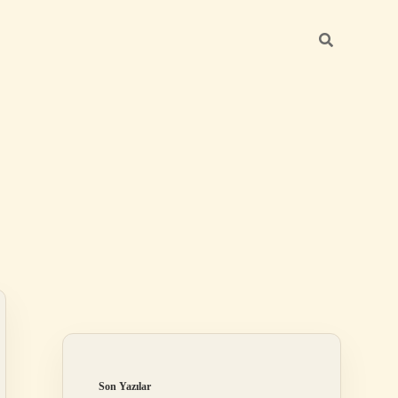
Sidebar
betexper günc
Son Yazılar