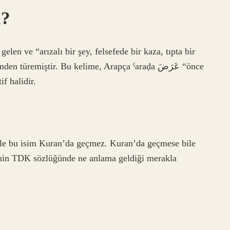
a?
len ve “arızalı bir şey, felsefede bir kaza, tıpta bir
if halidir.
nle bu isim Kuran’da geçmez. Kuran’da geçmese bile
inin TDK sözlüğünde ne anlama geldiği merakla
?