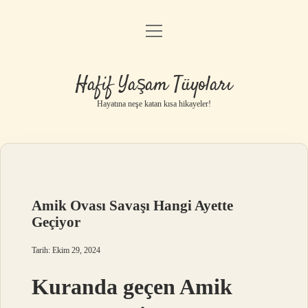
menüyü
Anasayfa
aç
Gizlilik Politikası
Hafif Yaşam Tüyoları
Yasal Uyarı
Hayatına neşe katan kısa hikayeler!
Hakkımızda
Amik Ovası Savaşı Hangi Ayette
Geçiyor
Tarih: Ekim 29, 2024
Kuranda geçen Amik