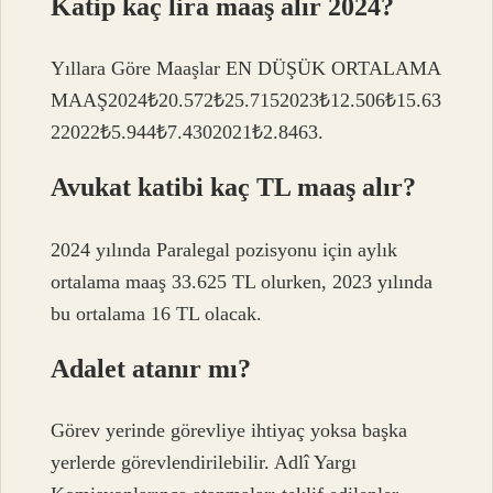
Katip kaç lira maaş alır 2024?
Yıllara Göre Maaşlar EN DÜŞÜK ORTALAMA
MAAŞ2024₺20.572₺25.7152023₺12.506₺15.63
22022₺5.944₺7.4302021₺2.8463.
Avukat katibi kaç TL maaş alır?
2024 yılında Paralegal pozisyonu için aylık
ortalama maaş 33.625 TL olurken, 2023 yılında
bu ortalama 16 TL olacak.
Adalet atanır mı?
Görev yerinde görevliye ihtiyaç yoksa başka
yerlerde görevlendirilebilir. Adlî Yargı