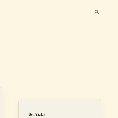
Sidebar
betexper gün
Son Yazılar