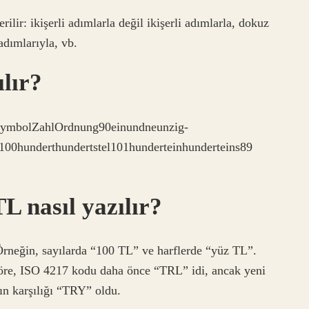
rilir: ikişerli adımlarla değil ikişerli adımlarla, dokuz
adımlarıyla, vb.
lır?
nSymbolZahlOrdnung90einundneunzig-
00hunderthundertstel101hunderteinhunderteins89
L nasıl yazılır?
 Örneğin, sayılarda “100 TL” ve harflerde “yüz TL”.
göre, ISO 4217 kodu daha önce “TRL” idi, ancak yeni
ın karşılığı “TRY” oldu.