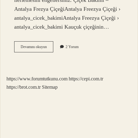
ilerlemesini engellersiniz. Çiçek Bakımı –
Antalya Frezya ÇiçeğiAntalya Freezya Çiçeği ›
antalya_cicek_bakimiAntalya Freezya Çiçeği ›
antalya_cicek_bakimi Kauçuk çiçeğinin…
Bitki
Devamını okuyun
2 Yorum
Yaprakları
Neden
Eğilir
https://www.forumtutkunu.com
https://cepi.com.tr
https://brot.com.tr
Sitemap