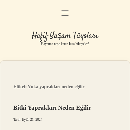
menüyü
Anasayfa
aç
Gizlilik Politikası
Hafif Yaşam Tüyoları
Yasal Uyarı
Hayatına neşe katan kısa hikayeler!
Hakkımızda
Etiket:
Yuka yaprakları neden eğilir
Bitki Yaprakları Neden Eğilir
Tarih: Eylül 21, 2024