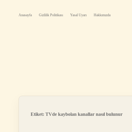
Anasayfa
Gizlilik Politikası
Yasal Uyarı
Hakkımızda
Etiket:
TVde kaybolan kanallar nasıl bulunur