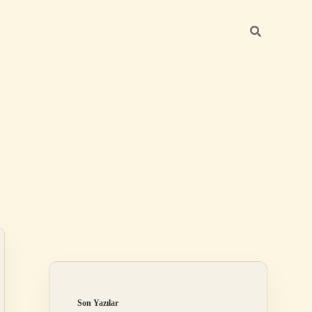
Sidebar
betexper günce
Son Yazılar