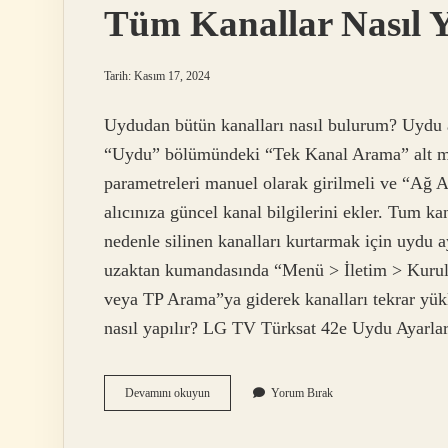
Tüm Kanallar Nasıl 
Tarih: Kasım 17, 2024
Uydudan bütün kanalları nasıl bulurum? Uydu 
“Uydu” bölümündeki “Tek Kanal Arama” alt me
parametreleri manuel olarak girilmeli ve “Ağ A
alıcınıza güncel kanal bilgilerini ekler. Tum kan
nedenle silinen kanalları kurtarmak için uydu 
uzaktan kumandasında “Menü > İletim > Kuru
veya TP Arama”ya giderek kanalları tekrar yükl
nasıl yapılır? LG TV Türksat 42e Uydu Ayarla
Tüm
Devamını okuyun
Yorum Bırak
Kanallar
Nasıl
Yüklenir