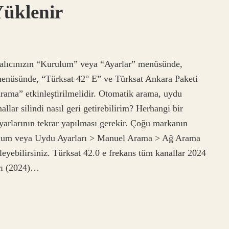
Yüklenir
alıcınızın “Kurulum” veya “Ayarlar” menüsünde,
nüsünde, “Türksat 42° E” ve Türksat Ankara Paketi
rama” etkinleştirilmelidir. Otomatik arama, uydu
allar silindi nasıl geri getirebilirim? Herhangi bir
ayarlarının tekrar yapılması gerekir. Çoğu markanın
lum veya Uydu Ayarları > Manuel Arama > Ağ Arama
eyebilirsiniz. Türksat 42.0 e frekans tüm kanallar 2024
rı (2024)…