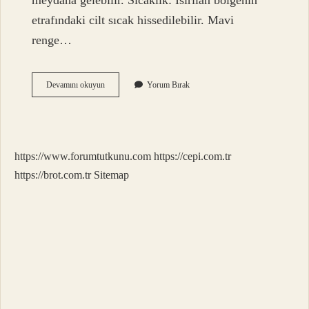
meydana gelebilir. Sıcaklık: Isırılan bölgenin
etrafındaki cilt sıcak hissedilebilir. Mavi
renge…
Yakarca
Devamını okuyun
Yorum Bırak
Mavi
Işığa
Gelir
Mi
https://www.forumtutkunu.com
https://cepi.com.tr
https://brot.com.tr
Sitemap