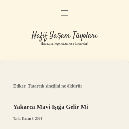
menüyü
Anasayfa
aç
Gizlilik Politikası
Hafif Yaşam Tüyoları
Yasal Uyarı
Hayatına neşe katan kısa hikayeler!
Hakkımızda
Etiket:
Tatarcık sineğini ne öldürür
Yakarca Mavi Işığa Gelir Mi
Tarih: Kasım 8, 2024