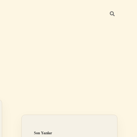
Sidebar
betexper günc
Son Yazılar