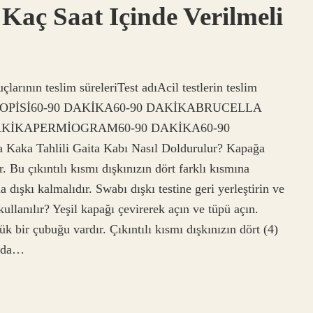
 Kaç Saat Içinde Verilmeli
larının teslim süreleriTest adıAcil testlerin teslim
ROSKOPİSİ60-90 DAKİKA60-90 DAKİKABRUCELLA
AKİKAPERMİOGRAM60-90 DAKİKA60-90
a Tahlili Gaita Kabı Nasıl Doldurulur? Kapağa
r. Bu çıkıntılı kısmı dışkınızın dört farklı kısmına
 dışkı kalmalıdır. Swabı dışkı testine geri yerleştirin ve
kullanılır? Yeşil kapağı çevirerek açın ve tüpü açın.
k bir çubuğu vardır. Çıkıntılı kısmı dışkınızın dört (4)
ında…