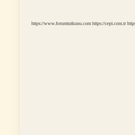
Için
Kaka
Kaç
Saat
https://www.forumtutkunu.com
https://cepi.com.tr
http
Içinde
Verilmeli