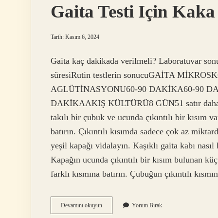
Gaita Testi Için Kaka
Tarih: Kasım 6, 2024
Gaita kaç dakikada verilmeli? Laboratuvar sonuç
süresiRutin testlerin sonucuGAİTA MİK
AGLÜTİNASYONU60-90 DAKİKA60-90 D
DAKİKAAKIŞ KÜLTÜRÜ8 GÜN51 satır daha Kak
takılı bir çubuk ve ucunda çıkıntılı bir kısım va
batırın. Çıkıntılı kısımda sadece çok az miktarda
yeşil kapağı vidalayın. Kaşıklı gaita kabı nasıl 
Kapağın ucunda çıkıntılı bir kısım bulunan küçü
farklı kısmına batırın. Çubuğun çıkıntılı kısm
Gaita
Devamını okuyun
Yorum Bırak
Testi