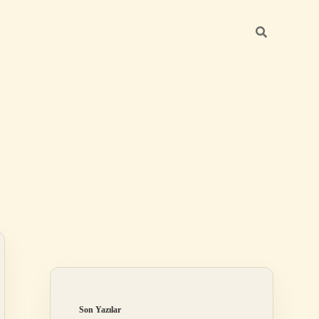
Sidebar
betexper günce
Son Yazılar