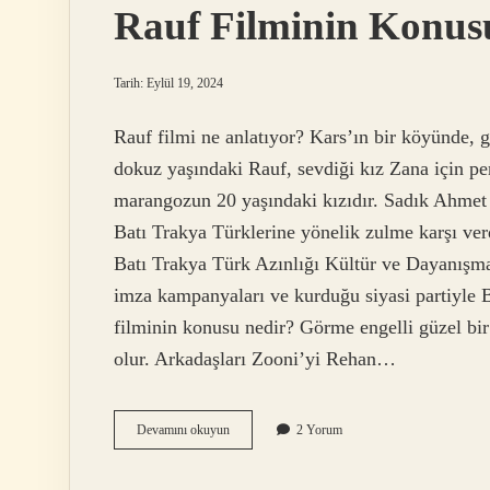
Rauf Filminin Konus
Tarih: Eylül 19, 2024
Rauf filmi ne anlatıyor? Kars’ın bir köyünde,
dokuz yaşındaki Rauf, sevdiği kız Zana için p
marangozun 20 yaşındaki kızıdır. Sadık Ahmet
Batı Trakya Türklerine yönelik zulme karşı ver
Batı Trakya Türk Azınlığı Kültür ve Dayanışma
imza kampanyaları ve kurduğu siyasi partiyle 
filminin konusu nedir? Görme engelli güzel bir
olur. Arkadaşları Zooni’yi Rehan…
Rauf
Devamını okuyun
2 Yorum
Filminin
Konusu
Nedir