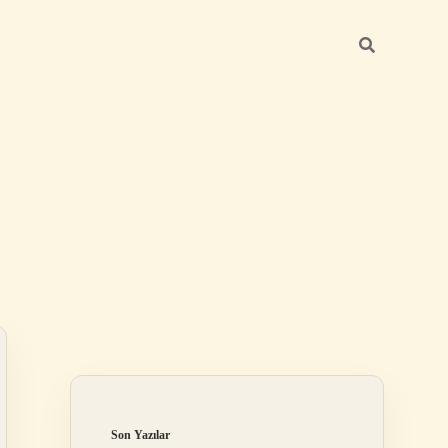
Sidebar
betexper gün
Son Yazılar