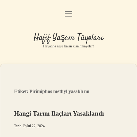
menüyü
Anasayfa
aç
Gizlilik Politikası
Hafif Yaşam Tüyoları
Yasal Uyarı
Hayatına neşe katan kısa hikayeler!
Hakkımızda
Etiket:
Pirimiphos methyl yasaklı mı
Hangi Tarım Ilaçları Yasaklandı
Tarih: Eylül 22, 2024