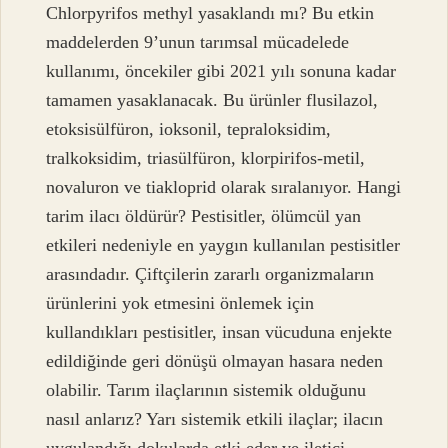
Chlorpyrifos methyl yasaklandı mı? Bu etkin
maddelerden 9’unun tarımsal mücadelede
kullanımı, öncekiler gibi 2021 yılı sonuna kadar
tamamen yasaklanacak. Bu ürünler flusilazol,
etoksisülfüron, ioksonil, tepraloksidim,
tralkoksidim, triasülfüron, klorpirifos-metil,
novaluron ve tiakloprid olarak sıralanıyor. Hangi
tarim ilacı öldürür? Pestisitler, ölümcül yan
etkileri nedeniyle en yaygın kullanılan pestisitler
arasındadır. Çiftçilerin zararlı organizmaların
ürünlerini yok etmesini önlemek için
kullandıkları pestisitler, insan vücuduna enjekte
edildiğinde geri dönüşü olmayan hasara neden
olabilir. Tarım ilaçlarının sistemik olduğunu
nasıl anlarız? Yarı sistemik etkili ilaçlar; ilacın