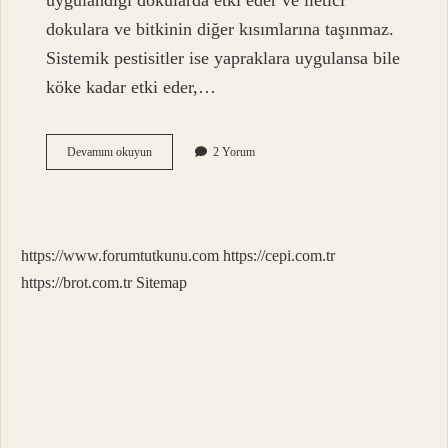
uygulandığı dokularda etki eder ve iletici
dokulara ve bitkinin diğer kısımlarına taşınmaz.
Sistemik pestisitler ise yapraklara uygulansa bile
köke kadar etki eder,…
Hangi
Devamını okuyun
2 Yorum
Tarım
Ilaçları
Yasaklandı
https://www.forumtutkunu.com
https://cepi.com.tr
https://brot.com.tr
Sitemap