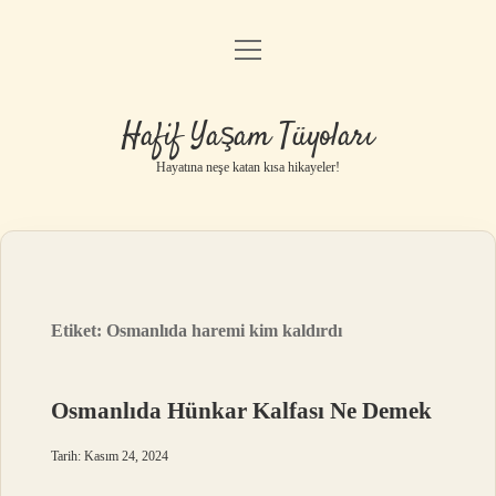
menüyü
Anasayfa
aç
Gizlilik Politikası
Hafif Yaşam Tüyoları
Yasal Uyarı
Hayatına neşe katan kısa hikayeler!
Hakkımızda
Etiket:
Osmanlıda haremi kim kaldırdı
Osmanlıda Hünkar Kalfası Ne Demek
Tarih: Kasım 24, 2024