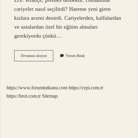
Ece: Kraliçe, prenses demektir. Osmanlıda
cariyeler nasıl seçilirdi? Hareme yeni giren
kızlara acemi denirdi. Cariyelerden, kalfalardan
ve ustalardan özel bir eğitim almaları
gerekiyordu çünkü…
Osmanlıda
Devamını okuyun
Yorum Bırak
Hünkar
Kalfası
Ne
Demek
https://www.forumtutkunu.com
https://cepi.com.tr
https://brot.com.tr
Sitemap