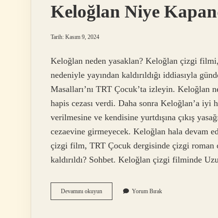
Keloğlan Niye Kapan
Tarih: Kasım 9, 2024
Keloğlan neden yasaklan? Keloğlan çizgi filmi,
nedeniyle yayından kaldırıldığı iddiasıyla gü
Masalları’nı TRT Çocuk’ta izleyin. Keloğlan n
hapis cezası verdi. Daha sonra Keloğlan’a iyi h
verilmesine ve kendisine yurtdışına çıkış yasağ
cezaevine girmeyecek. Keloğlan hala devam e
çizgi film, TRT Çocuk dergisinde çizgi roman 
kaldırıldı? Sohbet. Keloğlan çizgi filminde Uz
Keloğlan
Devamını okuyun
Yorum Bırak
Niye
Kapandı