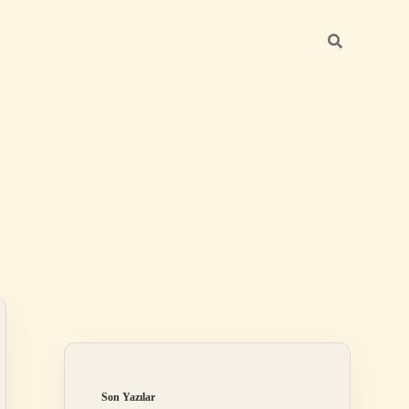
Sidebar
betexper günc
Son Yazılar