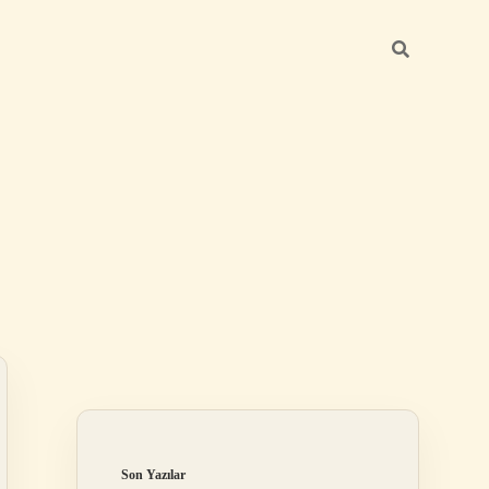
Sidebar
betexper günce
Son Yazılar