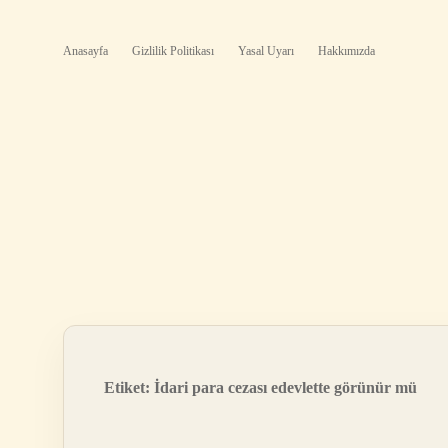
Anasayfa
Gizlilik Politikası
Yasal Uyarı
Hakkımızda
Etiket:
İdari para cezası edevlette görünür mü