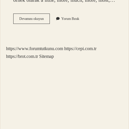
örnek olarak a little, more, much, more, most,…
Biraz
Devamını okuyun
Yorum Bırak
Nasil
https://www.forumtutkunu.com
https://cepi.com.tr
https://brot.com.tr
Sitemap