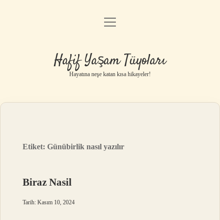
menüyü
Anasayfa
aç
Gizlilik Politikası
Hafif Yaşam Tüyoları
Yasal Uyarı
Hayatına neşe katan kısa hikayeler!
Hakkımızda
Etiket:
Günübirlik nasıl yazılır
Biraz Nasil
Tarih: Kasım 10, 2024