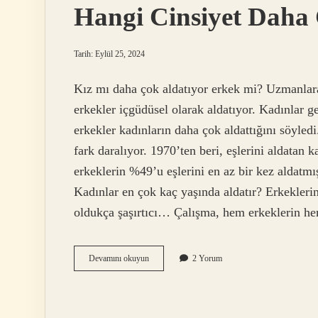
Hangi Cinsiyet Daha 
Tarih: Eylül 25, 2024
Kız mı daha çok aldatıyor erkek mi? Uzmanlara
erkekler içgüdüsel olarak aldatıyor. Kadınlar g
erkekler kadınların daha çok aldattığını söyledi
fark daralıyor. 1970’ten beri, eşlerini aldatan 
erkeklerin %49’u eşlerini en az bir kez aldatmı
Kadınlar en çok kaç yaşında aldatır? Erkekleri
oldukça şaşırtıcı… Çalışma, hem erkeklerin he
Hangi
Devamını okuyun
2 Yorum
Cinsiyet
Daha
Çok
Aldatıyor