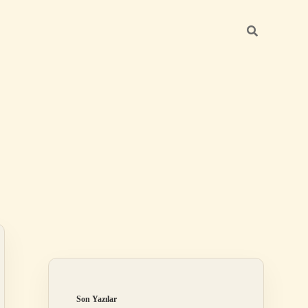
Sidebar
betexper güncel giriş
Son Yazılar