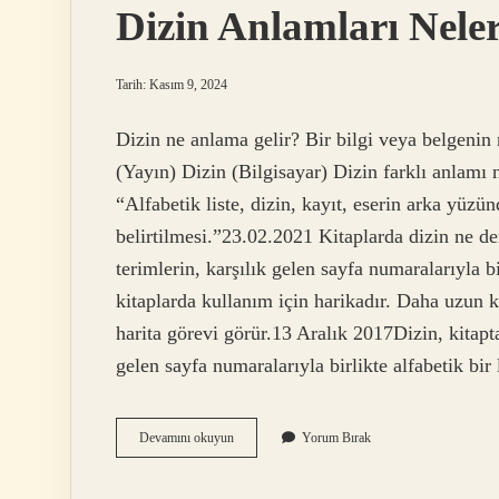
Dizin Anlamları Nele
Tarih: Kasım 9, 2024
Dizin ne anlama gelir? Bir bilgi veya belgenin
(Yayın) Dizin (Bilgisayar) Dizin farklı anlamı 
“Alfabetik liste, dizin, kayıt, eserin arka yüzü
belirtilmesi.”23.02.2021 Kitaplarda dizin ne de
terimlerin, karşılık gelen sayfa numaralarıyla bi
kitaplarda kullanım için harikadır. Daha uzun k
harita görevi görür.13 Aralık 2017Dizin, kitapta 
gelen sayfa numaralarıyla birlikte alfabetik bir
Dizin
Devamını okuyun
Yorum Bırak
Anlamları
Nelerdir