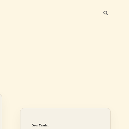
Sidebar
betexper günce
Son Yazılar