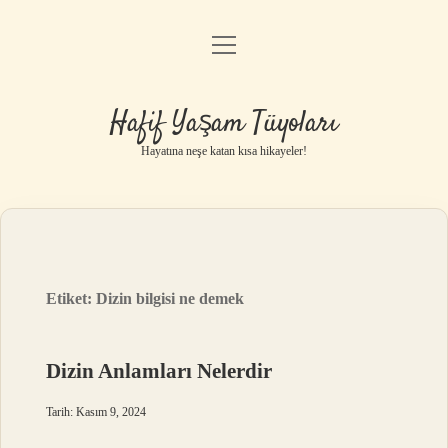
menüyü
Anasayfa
aç
Gizlilik Politikası
Hafif Yaşam Tüyoları
Yasal Uyarı
Hayatına neşe katan kısa hikayeler!
Hakkımızda
Etiket:
Dizin bilgisi ne demek
Dizin Anlamları Nelerdir
Tarih: Kasım 9, 2024