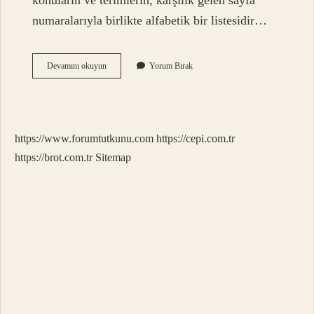
konuların ve terimlerin, karşılık gelen sayfa
numaralarıyla birlikte alfabetik bir listesidir…
Dizin
Devamını okuyun
Yorum Bırak
Anlamları
Nelerdir
https://www.forumtutkunu.com
https://cepi.com.tr
https://brot.com.tr
Sitemap