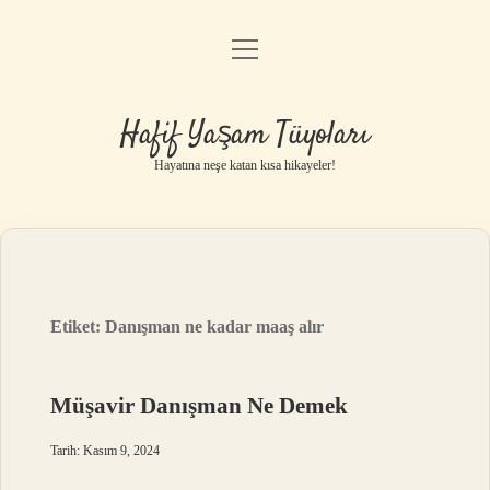
menüyü
Anasayfa
aç
Gizlilik Politikası
Hafif Yaşam Tüyoları
Yasal Uyarı
Hayatına neşe katan kısa hikayeler!
Hakkımızda
Etiket:
Danışman ne kadar maaş alır
Müşavir Danışman Ne Demek
Tarih: Kasım 9, 2024