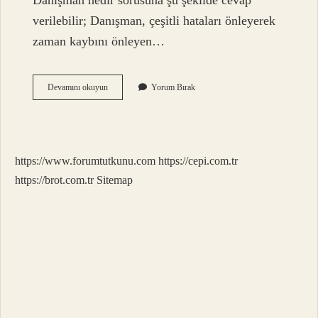
Danışman nedir sorusuna şu şekilde cevap
verilebilir; Danışman, çeşitli hataları önleyerek
zaman kaybını önleyen…
Müşavir
Devamını okuyun
Yorum Bırak
Danışman
Ne
Demek
https://www.forumtutkunu.com
https://cepi.com.tr
https://brot.com.tr
Sitemap