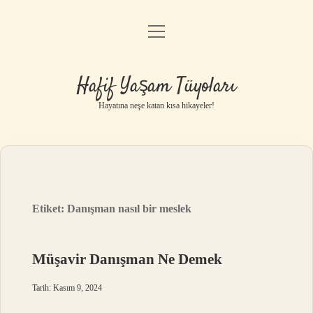
menüyü
Anasayfa
aç
Gizlilik Politikası
Hafif Yaşam Tüyoları
Yasal Uyarı
Hayatına neşe katan kısa hikayeler!
Hakkımızda
Etiket:
Danışman nasıl bir meslek
Müşavir Danışman Ne Demek
Tarih: Kasım 9, 2024