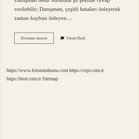
Danışman nedir sorusuna şu şekilde cevap
verilebilir; Danışman, çeşitli hataları önleyerek
zaman kaybını önleyen…
Müşavir
Devamını okuyun
Yorum Bırak
Danışman
Ne
Demek
https://www.forumtutkunu.com
https://cepi.com.tr
https://brot.com.tr
Sitemap