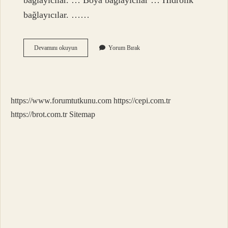
bağlayıcılar. … Boya bağlayıcılar … Hidrolik
bağlayıcılar. ……
Bağlayıcı
Devamını okuyun
Yorum Bırak
Maddelerin
Prizi
Nedir
https://www.forumtutkunu.com
https://cepi.com.tr
https://brot.com.tr
Sitemap