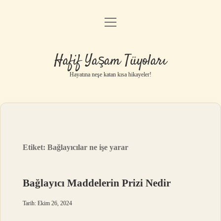
menüyü
Anasayfa
aç
Gizlilik Politikası
Hafif Yaşam Tüyoları
Yasal Uyarı
Hayatına neşe katan kısa hikayeler!
Hakkımızda
Etiket:
Bağlayıcılar ne işe yarar
Bağlayıcı Maddelerin Prizi Nedir
Tarih: Ekim 26, 2024