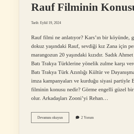
Rauf Filminin Konus
Tarih: Eylül 19, 2024
Rauf filmi ne anlatıyor? Kars’ın bir köyünde,
dokuz yaşındaki Rauf, sevdiği kız Zana için p
marangozun 20 yaşındaki kızıdır. Sadık Ahmet
Batı Trakya Türklerine yönelik zulme karşı ver
Batı Trakya Türk Azınlığı Kültür ve Dayanışma
imza kampanyaları ve kurduğu siyasi partiyle 
filminin konusu nedir? Görme engelli güzel bir
olur. Arkadaşları Zooni’yi Rehan…
Rauf
Devamını okuyun
2 Yorum
Filminin
Konusu
Nedir