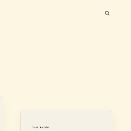
Sidebar
betexper günce
Son Yazılar