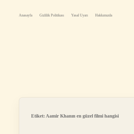
Anasayfa
Gizlilik Politikası
Yasal Uyarı
Hakkımızda
Etiket:
Aamir Khanın en güzel filmi hangisi