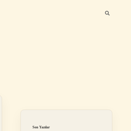
Sidebar
betexper günce
Son Yazılar