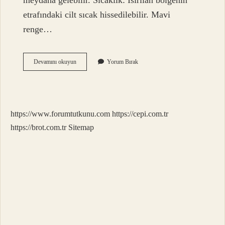
meydana gelebilir. Sıcaklık: Isırılan bölgenin
etrafındaki cilt sıcak hissedilebilir. Mavi
renge…
Yakarca
Devamını okuyun
Yorum Bırak
Mavi
Işığa
Gelir
Mi
https://www.forumtutkunu.com
https://cepi.com.tr
https://brot.com.tr
Sitemap