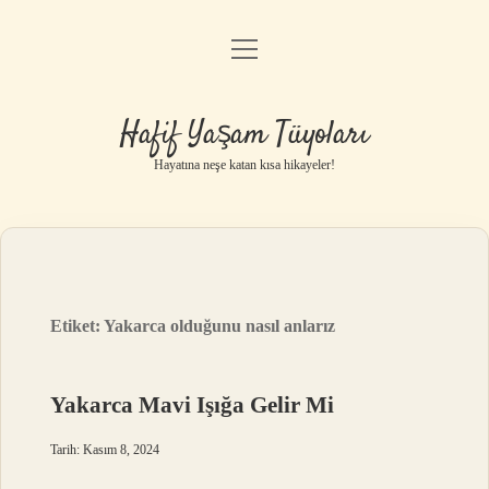
menüyü
Anasayfa
aç
Gizlilik Politikası
Hafif Yaşam Tüyoları
Yasal Uyarı
Hayatına neşe katan kısa hikayeler!
Hakkımızda
Etiket:
Yakarca olduğunu nasıl anlarız
Yakarca Mavi Işığa Gelir Mi
Tarih: Kasım 8, 2024