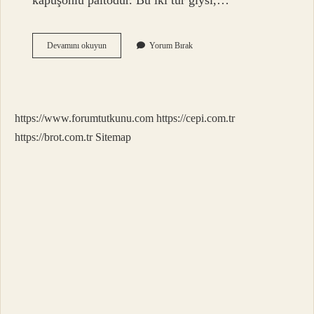
kapüşonlu paltodur. Bu iki tür giysi,…
Askeri
Devamını okuyun
Yorum Bırak
Parka
Ne
Demek
https://www.forumtutkunu.com
https://cepi.com.tr
https://brot.com.tr
Sitemap