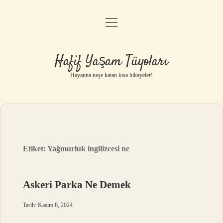
menüyü
Anasayfa
aç
Gizlilik Politikası
Hafif Yaşam Tüyoları
Yasal Uyarı
Hayatına neşe katan kısa hikayeler!
Hakkımızda
Etiket:
Yağmurluk ingilizcesi ne
Askeri Parka Ne Demek
Tarih: Kasım 8, 2024