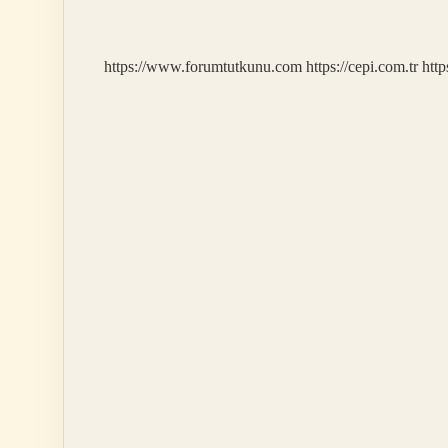
Zikri
Hangi
Organa
https://www.forumtutkunu.com
https://cepi.com.tr
http
Iyi
Gelir