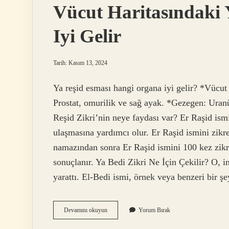
Vücut Haritasındaki 
Iyi Gelir
Tarih: Kasım 13, 2024
Ya reşid esması hangi organa iyi gelir? *Vücut h
Prostat, omurilik ve sağ ayak. *Gezegen: Uran
Reşid Zikri’nin neye faydası var? Er Raşid ism
ulaşmasına yardımcı olur. Er Raşid ismini zikr
namazından sonra Er Raşid ismini 100 kez zikr
sonuçlanır. Ya Bedi Zikri Ne İçin Çekilir? O, in
yarattı. El-Bedi ismi, örnek veya benzeri bir 
Vücut
Devamını okuyun
Yorum Bırak
Haritasındaki
Yeri