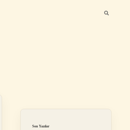
Sidebar
betexper günce
Son Yazılar