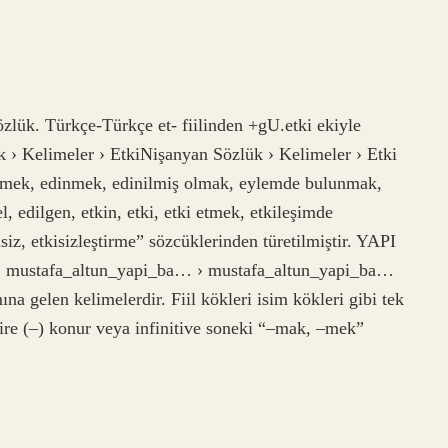
özlük. Türkçe-Türkçe et- fiilinden +gU.etki ekiyle
k › Kelimeler › EtkiNişanyan Sözlük › Kelimeler › Etki
ilemek, edinmek, edinilmiş olmak, eylemde bulunmak,
 edilgen, etkin, etki, etki etmek, etkileşimde
kisiz, etkisizleştirme” sözcüklerinden türetilmiştir. YAPI
ustafa_altun_yapi_ba… › mustafa_altun_yapi_ba…
na gelen kelimelerdir. Fiil kökleri isim kökleri gibi tek
tire (–) konur veya infinitive soneki “–mak, –mek”