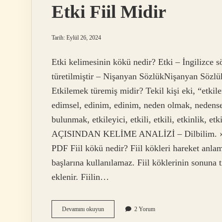
Etki Fiil Midir
Tarih: Eylül 26, 2024
Etki kelimesinin kökü nedir? Etki – İngilizce s
türetilmiştir – Nişanyan SözlükNişanyan Sözlü
Etkilemek türemiş midir? Tekil kişi eki, “etk
edimsel, edinim, edinim, neden olmak, nedensel,
bulunmak, etkileyici, etkili, etkili, etkinlik, et
AÇISINDAN KELİME ANALİZİ – Dilbilim. › m
PDF Fiil kökü nedir? Fiil kökleri hareket anlamı
başlarına kullanılamaz. Fiil köklerinin sonuna 
eklenir. Fiilin…
Etki
Devamını okuyun
2 Yorum
Fiil