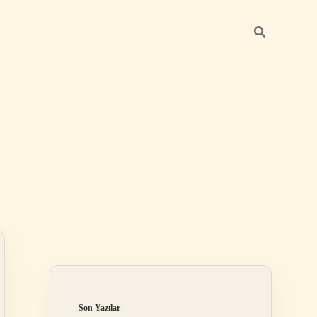
Sidebar
betexper günce
Son Yazılar