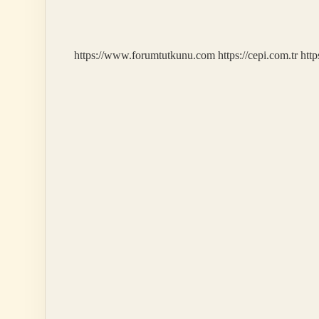
Hangi
Döneme
Aittir
https://www.forumtutkunu.com
https://cepi.com.tr
http