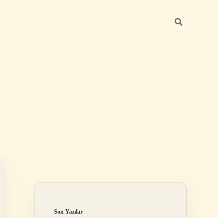
Sidebar
betexper gün
Son Yazılar