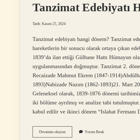
Tanzimat Edebiyatı H
Tarih: Kasım 25, 2024
Tanzimat edebiyatı hangi dönem? Tanzimat edeb
hareketlerin bir sonucu olarak ortaya çıkan ede
1839’da ilan ettiği Gülhane Hattı Hümayun olar
uygulanmasından doğmuştur. Tanzimat 2. dönem
Recaizade Mahmut Ekrem (1847-1914)Abdülha
1893)Nabizade Nazım (1862-1893)21. Mart 2022
Geleneksel olarak, 1839-1876 dönemi tarihimi
iki bölüme ayrılmış ve analize tabi tutulmuşt
kabul edilir ve ikinci dönem “Islahat Ferman
Tanzimat
Devamını okuyun
Yorum Bırak
Edebiyatı