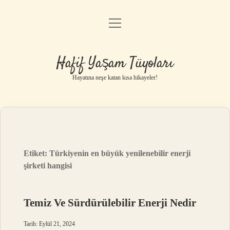
menüyü
Anasayfa
aç
Gizlilik Politikası
Hafif Yaşam Tüyoları
Yasal Uyarı
Hayatına neşe katan kısa hikayeler!
Hakkımızda
Etiket:
Türkiyenin en büyük yenilenebilir enerji
şirketi hangisi
Temiz Ve Sürdürülebilir Enerji Nedir
Tarih: Eylül 21, 2024