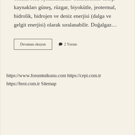
kaynakları güneş, rüzgar, biyokütle, jeotermal,
hidrolik, hidrojen ve deniz enerjisi (dalga ve
gelgit enerjisi) olarak sıralanabilir. Doğalgaz…
Temiz
Devamını okuyun
2 Yorum
Ve
Sürdürülebilir
Enerji
Nedir
https://www.forumtutkunu.com
https://cepi.com.tr
https://brot.com.tr
Sitemap